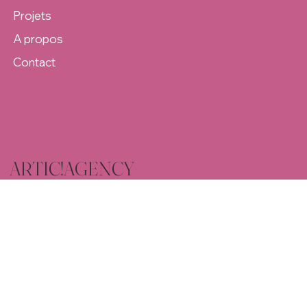
Services
Projets
A propos
Contact
ARTIC!AGENCY
INSTAGRAM
LINKEDIN
POLITIQUE DE CONFIDENTIALITE
CONDITIONS GENERALES