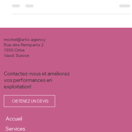
notion de bien-être, l'approche de la spiritualité et la
pratique de la...
michel@artic.agency
Rue des Remparts 2
1350 Orbe
Vaud, Suisse
Contactez-nous et améliorez
vos performances en
exploitation!
OBTENEZ UN DEVIS
Accueil