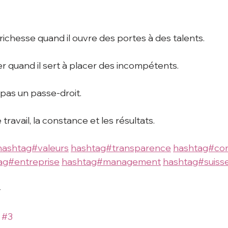
richesse quand il ouvre des portes à des talents.
er quand il sert à placer des incompétents.
 pas un passe-droit.
e travail, la constance et les résultats.
hashtag#valeurs
hashtag#transparence
hashtag#co
ag#entreprise
hashtag#management
hashtag#suiss
-
 
#3