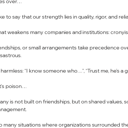
es over…
e to say that our strength lies in quality, rigor, and reliab
 that weakens many companies and institutions: cronyi
ndships, or small arrangements take precedence over r
isastrous.
em harmless: “I know someone who…”, “Trust me, he’s a 
it’s poison…
 is not built on friendships, but on shared values, so
anagement.
o many situations where organizations surrounded th