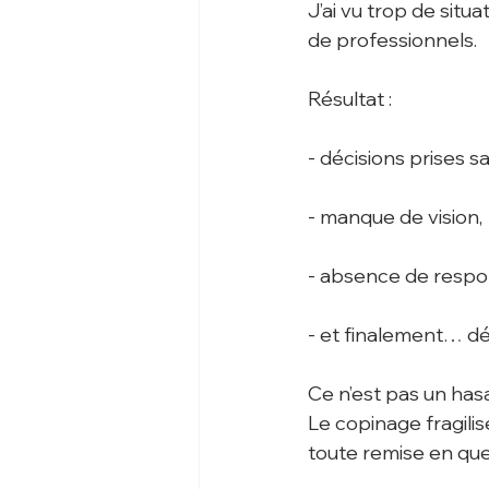
J’ai vu trop de situ
de professionnels. 
Résultat :
- décisions prises s
- manque de vision,
- absence de respon
- et finalement… dér
Ce n’est pas un has
Le copinage fragilis
toute remise en que