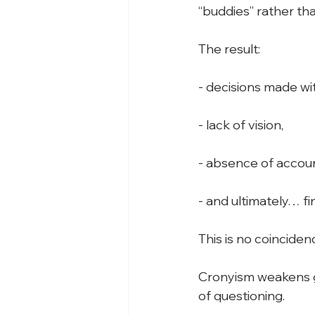
“buddies” rather th
The result:
- decisions made wi
- lack of vision,
- absence of account
- and ultimately… 
This is no coinciden
Cronyism weakens go
of questioning.