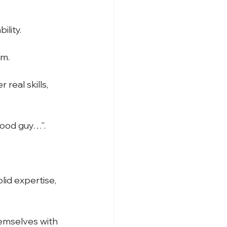
ility.
sm.
eal skills, 
good guy…”.
lid expertise, 
emselves with 