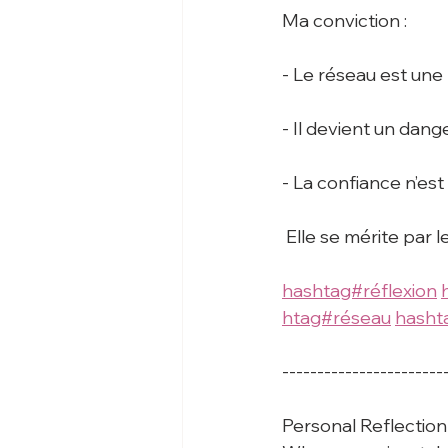
Ma conviction :
- Le réseau est une 
- Il devient un dang
- La confiance n’est
 Elle se mérite par l
hashtag#réflexion
htag#réseau
hasht
-----------------------
Personal Reflection