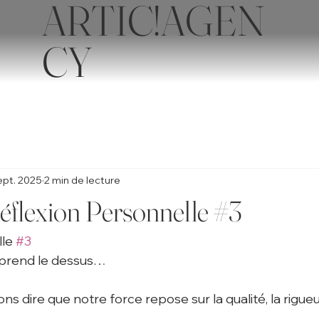
ARTIC!AGEN
CY
ept. 2025
2 min de lecture
flexion Personnelle #3
le 
#3
 prend le dessus…
s dire que notre force repose sur la qualité, la rigueur e