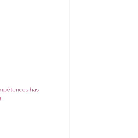
mpétences
has
e