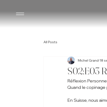
All Posts
Michel Grand
18 s
S02:E03 Ré
Réflexion Personnel
Quand le copinage
En Suisse, nous aimon