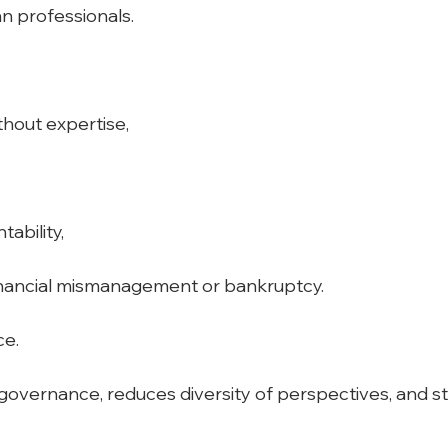
an professionals.
thout expertise,
ability,
financial mismanagement or bankruptcy.
ce.
vernance, reduces diversity of perspectives, and sti