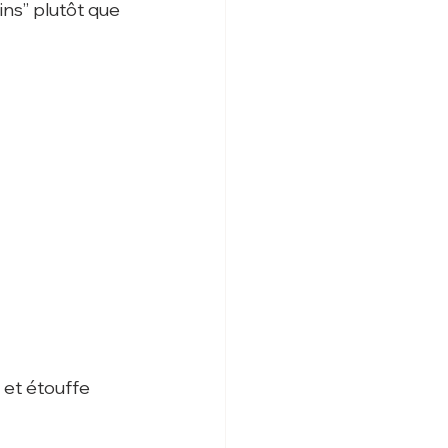
ins” plutôt que 
 et étouffe 