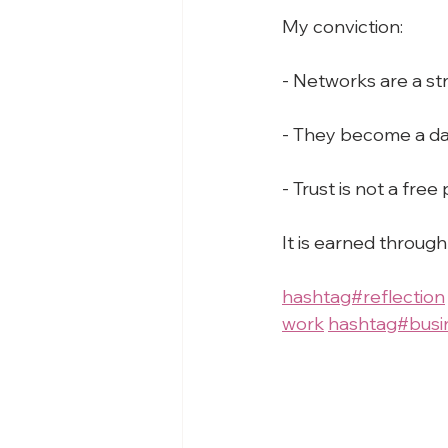
My conviction:
- Networks are a st
- They become a da
- Trust is not a free 
It is earned through
hashtag#reflection
work
hashtag#busi