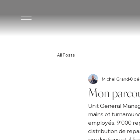
All Posts
Michel Grand
8 dé
Mon parcour
Unit General Manag
mains et turnaround
employés, 9'000 rep
distribution de repas
productions et 4 lie