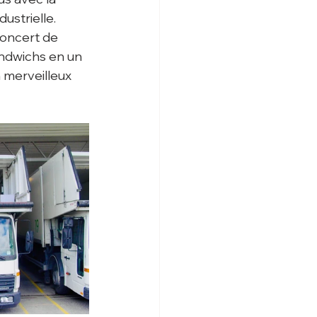
strielle. 
concert de 
andwichs en un 
 merveilleux 