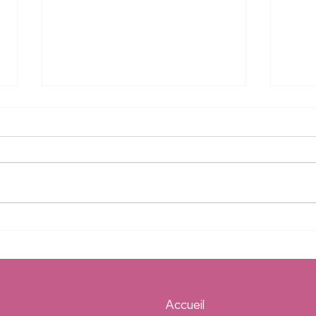
S02:E
S02:E05 - Réflexion personnelle #5
Accueil