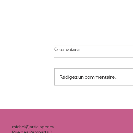
Commentaires
Rédigez un commentaire...
S02:E06 - Réflexion Personnelle #6
michel@artic.agency
Rue des Remparts 2