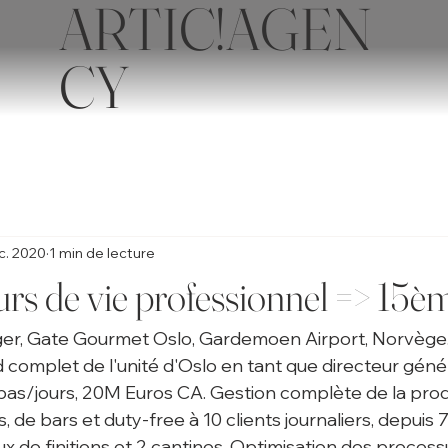
ARTIC!AGEN
CY
c. 2020
1 min de lecture
s de vie professionnel => 15ème
er, Gate Gourmet Oslo, Gardemoen Airport, Norvège..
 complet de l'unité d'Oslo en tant que directeur géné
as/jours, 20M Euros CA. Gestion complète de la prod
, de bars et duty-free à 10 clients journaliers, depuis 7
ux de finitions et 2 cantines. Optimisation des process