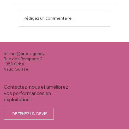
Rédigez un commentaire...
S02:E05 - Réflexion personnelle #5
michel@artic.agency
Rue des Remparts 2
1350 Orbe
Vaud, Suisse
Contactez-nous et améliorez
vos performances en
exploitation!
OBTENEZ UN DEVIS