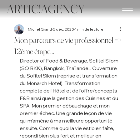
ARTIC!AGENCY
Michel Grand
5 déc. 2020
1 min de lecture
Mon parcours de vie professionnel =>
12ème étape...
Director of Food & Beverage, Sofitel Silom 
(SO BKK), Bangkok, Thaïlande... Ouverture 
du Sofitel Silom (reprise et transformation 
du Monarch Hotel). Transformation 
complète de l'Hôtel et de l'offre/concepts 
F&B ainsi que la gestion des Cuisines et du 
SPA. Mon premier débauchage et mon 
premier échec. Une grande leçon de vie 
qui m'amène à ma meilleure opportunité 
ensuite. Comme quoi la vie est bien faîte, 
rebondi bien plus fort et meilleur en 