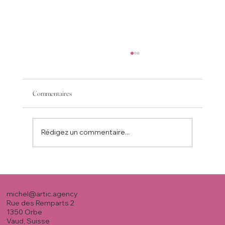
Commentaires
Rédigez un commentaire...
S02:E05 - Réflexion personnelle #5
michel@artic.agency
Rue des Remparts 2
1350 Orbe
Vaud, Suisse